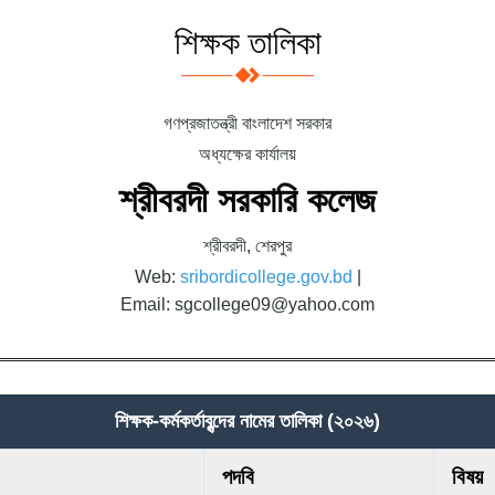
শিক্ষক তালিকা
গণপ্রজাতন্ত্রী বাংলাদেশ সরকার
অধ্যক্ষের কার্যালয়
শ্রীবরদী সরকারি কলেজ
শ্রীবরদী, শেরপুর
Web:
sribordicollege.gov.bd
|
Email: sgcollege09@yahoo.com
শিক্ষক-কর্মকর্তাবৃন্দের নামের তালিকা (২০২৬)
পদবি
বিষয়