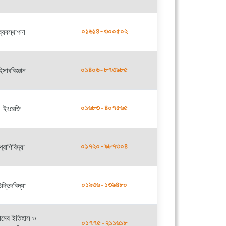
ব্যবস্থাপনা
০১৬১৪-৩০০৫০২
িসাববিজ্ঞান
০১৪০৬-৮৭৩৯৮৫
ইংরেজি
০১৬৮৩-৪০৭৫৬৫
প্রাণিবিদ্যা
০১৭২০-৯৮৭৩০৪
দ্ভিদবিদ্যা
০১৯৩৬-১৩৯৪৮০
মের ইতিহাস ও
০১৭৭৫-২১১৬১৮