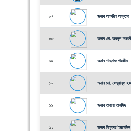
০৭
জনাব আফরিন আক্তার
০৮
জনাব মো. জয়নুল আবেদ
০৯
জনাব শাহনাজ পারভীন
১০
জনাব মো. রেজুয়ানুল হক
১১
জনাব তারানা তাহমিদ
১২
জনাব নিলুফার ইয়াসমিন