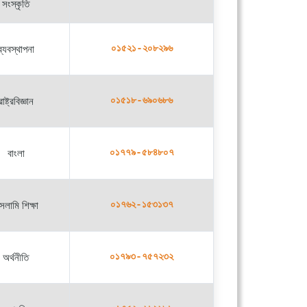
সংস্কৃতি
ব্যবস্থাপনা
০১৫২১-২০৮২৯৬
রাষ্ট্রবিজ্ঞান
০১৫১৮-৬৯০৬৮৬
বাংলা
০১৭৭৯-৫৮৪৮০৭
সলামি শিক্ষা
০১৭৬২-১৫৩১৩৭
অর্থনীতি
০১৭৯৩-৭৫৭২৩২