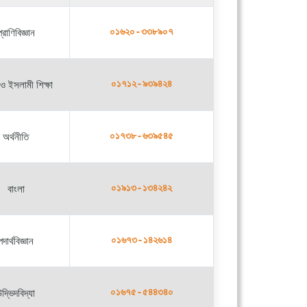
্রাণিবিজ্ঞান
০১৬২০-৩৩৮৯০৭
ও ইসলামী শিক্ষা
০১৭১২-৯৩৯৪২৪
অর্থনীতি
০১৭৩৮-৬৩৯৫৪৫
বাংলা
০১৯১৩-১৩৪২৪২
পদার্থবিজ্ঞান
০১৬৭৩-১৪২৬১৪
দ্ভিদবিদ্যা
০১৬৭৫-৫৪৪৩৪০