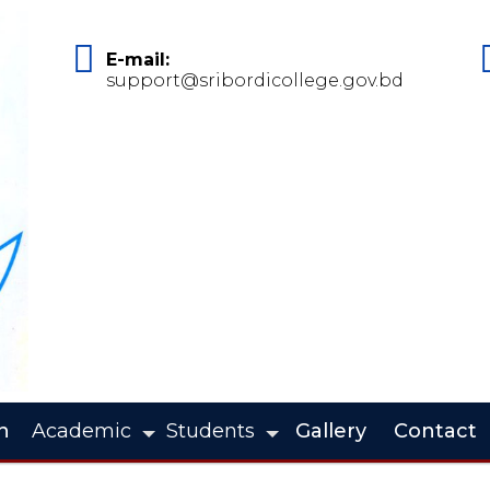
E-mail:
support@sribordicollege.gov.bd
n
Academic
Students
Gallery
Contact