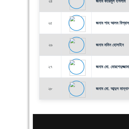
২৪
জনাব কারিমুল ইসলাম
২৫
জনাব শাহ আলম বিশ্বাস
২৬
জনাব মমিন হোসাইন
২৭
জনাব মো. মোরশেদুজ্জাম
২৮
জনাব মো. আব্দুল মান্না