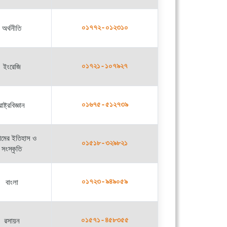
অর্থনীতি
০১৭৭২-০১২৩১০
ইংরেজি
০১৭২১-১০৭৯২৭
রাষ্ট্রবিজ্ঞান
০১৬৭৫-৫১২৭৩৯
মের ইতিহাস ও
০১৫১৮-৩২৯৮২১
সংস্কৃতি
বাংলা
০১৭২৩-৯৪৯০৫৯
রসায়ন
০১৫৭১-৪৫৮৩৫৫