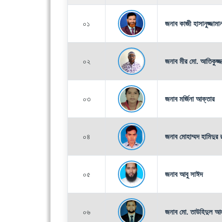
০১
জনাব কাজী হাসানুজ্জামা
০২
জনাব মীর মো. আতিকুজ্জ
০৩
জনাব মর্জিনা আক্তার
০৪
জনাব মোহাম্মদ হামিদুর 
০৫
জনাব আবু সাঈদ
০৬
জনাব মো. তাউহিদুল আ