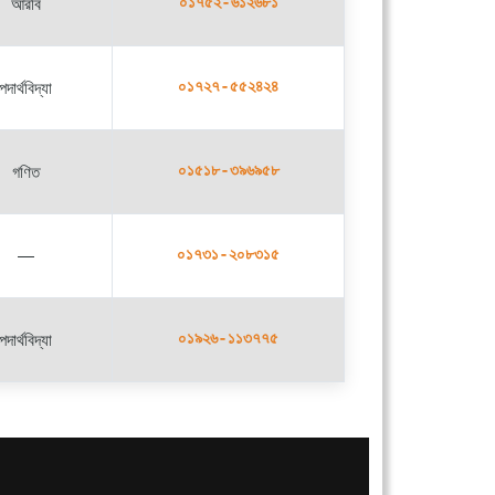
আরবি
০১৭৫২-৬১২৬৮১
পদার্থবিদ্যা
০১৭২৭-৫৫২৪২৪
গণিত
০১৫১৮-৩৯৬৯৫৮
—
০১৭৩১-২০৮৩১৫
পদার্থবিদ্যা
০১৯২৬-১১৩৭৭৫