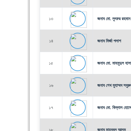
১৩
জনাব মো. লুৎফর রহমান
১৪
জনাব মির্জা পলাশ
১৫
জনাব মো. মাহমুদুল হাস
১৬
জনাব শেখ মুহাম্মদ সবুর
১৭
জনাব মো. বিল্লাল হোস
১৮
জনাব মাহবুবুল আলম