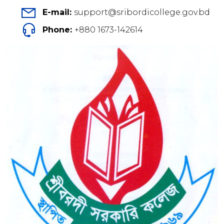
E-mail:
support@sribordicollege.gov.bd
Phone:
+880 1673-142614