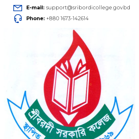
E-mail:
support@sribordicollege.gov.bd
Phone:
+880 1673-142614