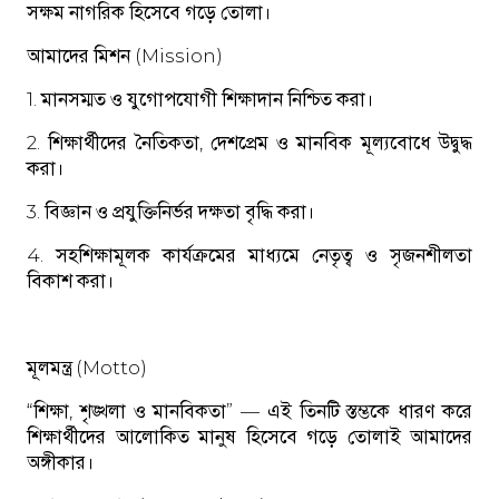
সক্ষম নাগরিক হিসেবে গড়ে তোলা।
আমাদের মিশন (Mission)
1. মানসম্মত ও যুগোপযোগী শিক্ষাদান নিশ্চিত করা।
2. শিক্ষার্থীদের নৈতিকতা, দেশপ্রেম ও মানবিক মূল্যবোধে উদ্বুদ্ধ
করা।
3. বিজ্ঞান ও প্রযুক্তিনির্ভর দক্ষতা বৃদ্ধি করা।
4. সহশিক্ষামূলক কার্যক্রমের মাধ্যমে নেতৃত্ব ও সৃজনশীলতা
বিকাশ করা।
মূলমন্ত্র (Motto)
“শিক্ষা, শৃঙ্খলা ও মানবিকতা” — এই তিনটি স্তম্ভকে ধারণ করে
শিক্ষার্থীদের আলোকিত মানুষ হিসেবে গড়ে তোলাই আমাদের
অঙ্গীকার।