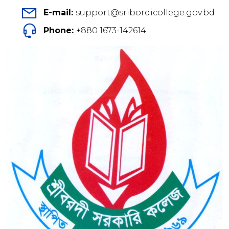
E-mail:
support@sribordicollege.gov.bd
Phone:
+880 1673-142614