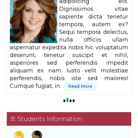
adipisicing elit.
Dignissimos vitae
sapiente dicta tenetur
tempora, autem ex?
Sequi tempora delectus,
nulla officiis ullam
aspernatur expedita nobis hic voluptatum
deserunt, tenetur suscipit et nihil,
asperiores sed perferendis impedit
aliquam ex nam. Iusto velit molestiae
perferendis, nobis iste sed maiores!
Cumque fugiat, in.
Read More
Students Information